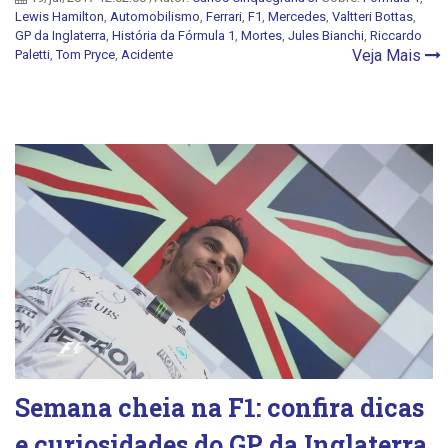
Lewis Hamilton
,
Automobilismo
,
Ferrari
,
F1
,
Mercedes
,
Valtteri Bottas
,
GP da Inglaterra
,
História da Fórmula 1
,
Mortes
,
Jules Bianchi
,
Riccardo
Veja Mais
Paletti
,
Tom Pryce
,
Acidente
Semana cheia na F1: confira dicas
e curiosidades do GP da Inglaterra