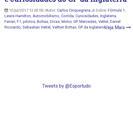
12/jul/2017 12:02:00 /Autor:
Carlos Cinquegrana Jr
Sobre:
Fórmula 1
,
Lewis Hamilton
,
Automobilismo
,
Corrida
,
Curiosidades
,
Inglaterra
,
Ferrari
,
F1
,
pilotos
,
Bottas
,
Dicas
,
Motor
,
GP
,
Mercedes
,
Vettel
,
Daniel
Veja Mais
Ricciardo
,
Sebastian Vettel
,
Valtteri Bottas
,
GP da Inglaterra
Tweets by @Esportudo