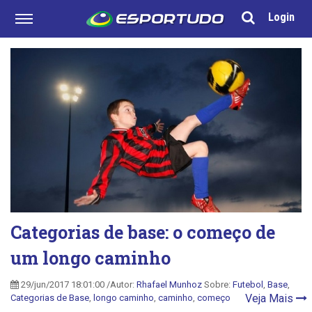
Login
Categorias de base: o começo de
um longo caminho
29/jun/2017 18:01:00 /Autor:
Rhafael Munhoz
Sobre:
Futebol
,
Base
,
Veja Mais
Categorias de Base
,
longo caminho
,
caminho
,
começo