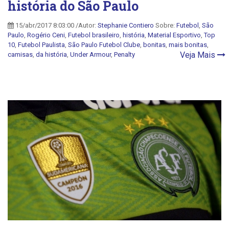
história do São Paulo
15/abr/2017 8:03:00 /Autor:
Stephanie Contiero
Sobre:
Futebol
,
São
Paulo
,
Rogério Ceni
,
Futebol brasileiro
,
história
,
Material Esportivo
,
Top
10
,
Futebol Paulista
,
São Paulo Futebol Clube
,
bonitas
,
mais bonitas
,
Veja Mais
camisas
,
da história
,
Under Armour
,
Penalty