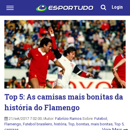
Login
Top 5: As camisas mais bonitas da
história do Flamengo
21/set/2017 7:02:00 /Autor:
Fabrício Ramos
Sobre:
Futebol
,
Flamengo
,
Futebol brasileiro
,
história
,
Top
,
bonitas
,
mais bonitas
,
Top 5
,
Veja Mais
camisas