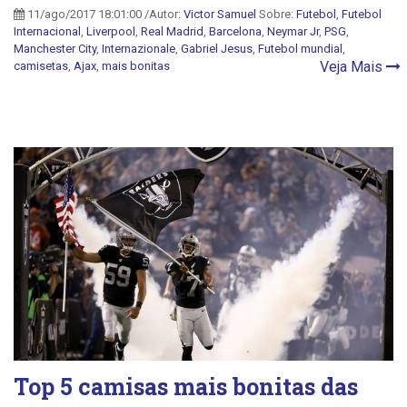
11/ago/2017 18:01:00 /Autor:
Victor Samuel
Sobre:
Futebol
,
Futebol
Internacional
,
Liverpool
,
Real Madrid
,
Barcelona
,
Neymar Jr
,
PSG
,
Manchester City
,
Internazionale
,
Gabriel Jesus
,
Futebol mundial
,
Veja Mais
camisetas
,
Ajax
,
mais bonitas
Top 5 camisas mais bonitas das