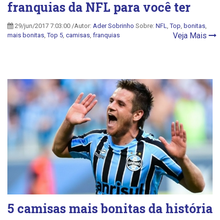
franquias da NFL para você ter
29/jun/2017 7:03:00 /Autor:
Ader Sobrinho
Sobre:
NFL
,
Top
,
bonitas
,
Veja Mais
mais bonitas
,
Top 5
,
camisas
,
franquias
5 camisas mais bonitas da história