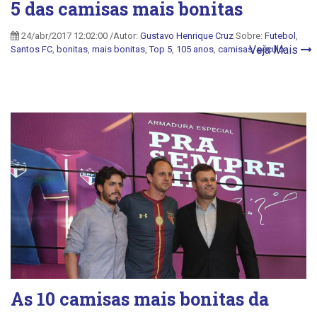
5 das camisas mais bonitas
24/abr/2017 12:02:00 /Autor:
Gustavo Henrique Cruz
Sobre:
Futebol
,
Veja Mais
Santos FC
,
bonitas
,
mais bonitas
,
Top 5
,
105 anos
,
camisas
,
século
As 10 camisas mais bonitas da