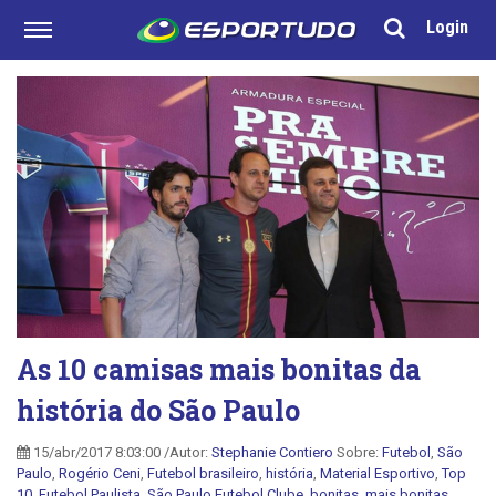
Login
As 10 camisas mais bonitas da
história do São Paulo
15/abr/2017 8:03:00 /Autor:
Stephanie Contiero
Sobre:
Futebol
,
São
Paulo
,
Rogério Ceni
,
Futebol brasileiro
,
história
,
Material Esportivo
,
Top
10
,
Futebol Paulista
,
São Paulo Futebol Clube
,
bonitas
,
mais bonitas
,