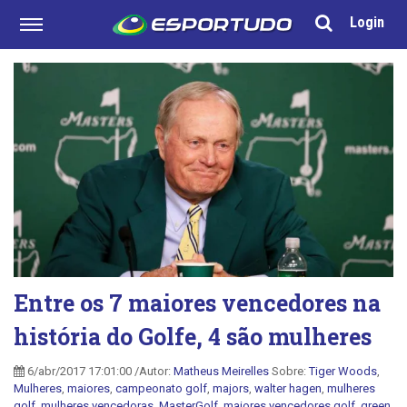
Login
Entre os 7 maiores vencedores na
história do Golfe, 4 são mulheres
6/abr/2017 17:01:00 /Autor:
Matheus Meirelles
Sobre:
Tiger Woods
,
Mulheres
,
maiores
,
campeonato golf
,
majors
,
walter hagen
,
mulheres
golf
,
mulheres vencedoras
,
MasterGolf
,
maiores vencedores golf
,
green