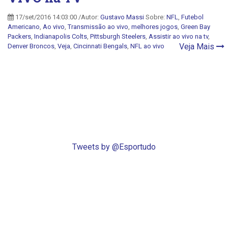
17/set/2016 14:03:00 /Autor:
Gustavo Massi
Sobre:
NFL
,
Futebol
Americano
,
Ao vivo
,
Transmissão ao vivo
,
melhores jogos
,
Green Bay
Packers
,
Indianapolis Colts
,
Pittsburgh Steelers
,
Assistir ao vivo na tv
,
Veja Mais
Denver Broncos
,
Veja
,
Cincinnati Bengals
,
NFL ao vivo
Tweets by @Esportudo