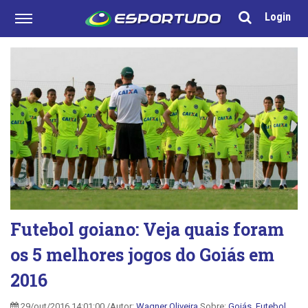
Login
Futebol goiano: Veja quais foram
os 5 melhores jogos do Goiás em
2016
29/out/2016 14:01:00 /Autor:
Wagner Oliveira
Sobre:
Goiás
,
Futebol