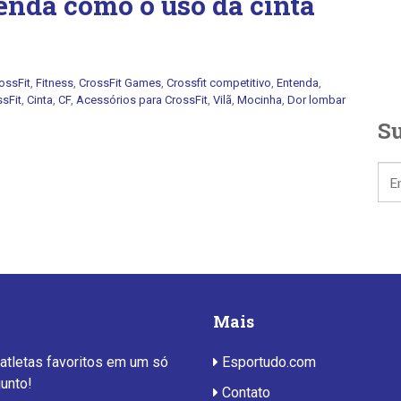
enda como o uso da cinta
ossFit
,
Fitness
,
CrossFit Games
,
Crossfit competitivo
,
Entenda
,
ssFit
,
Cinta
,
CF
,
Acessórios para CrossFit
,
Vilã
,
Mocinha
,
Dor lombar
Su
Mais
 atletas favoritos em um só
Esportudo.com
junto!
Contato