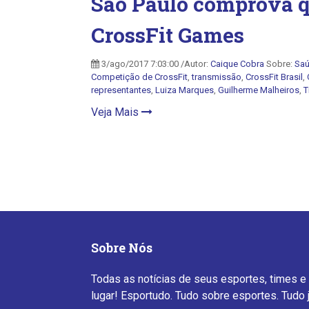
São Paulo comprova qu
CrossFit Games
3/ago/2017 7:03:00 /Autor:
Caique Cobra
Sobre:
Saú
Competição de CrossFit
,
transmissão
,
CrossFit Brasil
,
representantes
,
Luiza Marques
,
Guilherme Malheiros
,
T
Veja Mais
Sobre Nós
Todas as notícias de seus esportes, times e
lugar! Esportudo. Tudo sobre esportes. Tudo 