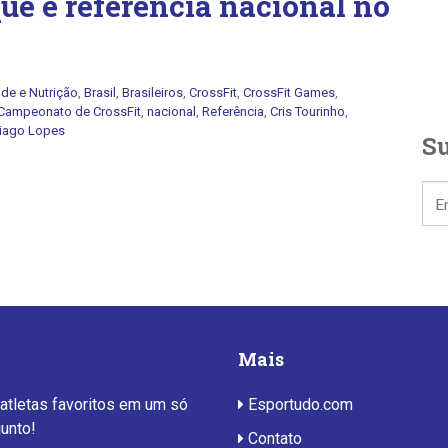
e é referência nacional no
de e Nutrição
,
Brasil
,
Brasileiros
,
CrossFit
,
CrossFit Games
,
Campeonato de CrossFit
,
nacional
,
Referência
,
Cris Tourinho
,
iago Lopes
Su
Mais
 atletas favoritos em um só
Esportudo.com
junto!
Contato