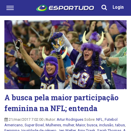
Login
A busca pela maior participação
feminina na NFL; entenda
21/mar/2017 7:02:00 /Autor:
Artur Rodrigues
Sobre:
NFL
,
Futebol
Americano
,
Super Bowl
,
Mulheres
,
mulher
,
Maior
,
busca
,
inclusão
,
tabus
,
Feminina
,
Igualdade de gênero
,
Jen Welter
,
Amy Trask
,
Sarah Thomas
,
A