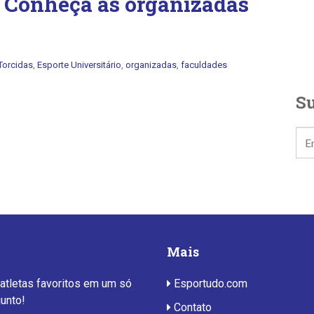
: Conheça as organizadas
Torcidas
,
Esporte Universitário
,
organizadas
,
faculdades
Su
Mais
 atletas favoritos em um só
Esportudo.com
junto!
Contato