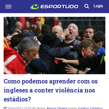
Login
Como podemos aprender com os
ingleses a conter violência nos
estádios?
20/jul/2017 12:02:00 /Autor:
Alyson Oliveira
Sobre:
Futebol
,
Estádios
,