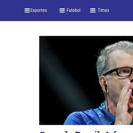
_ Esportes
-- _ Futebol
___ Times