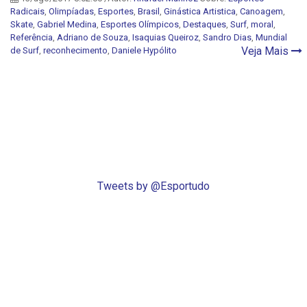
Radicais
,
Olimpíadas
,
Esportes
,
Brasil
,
Ginástica Artistica
,
Canoagem
,
Skate
,
Gabriel Medina
,
Esportes Olímpicos
,
Destaques
,
Surf
,
moral
,
Referência
,
Adriano de Souza
,
Isaquias Queiroz
,
Sandro Dias
,
Mundial
Veja Mais
de Surf
,
reconhecimento
,
Daniele Hypólito
Tweets by @Esportudo