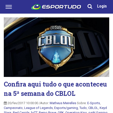
Login
Confira aqui tudo o que aconteceu
na 5ª semana do CBLOL
20/fev/2017 10:00:00 /Autor:
Matheus Meirelles
Sobre:
E-Sports
,
Campeonato
,
League of Legends
,
Esports/gaming
,
Tudo
,
CBLOL
,
Keyd
Stars
,
Red Canids
,
brTT
,
Remo Brave
,
OPK
,
Operation Kino
,
paiN Gaming
,