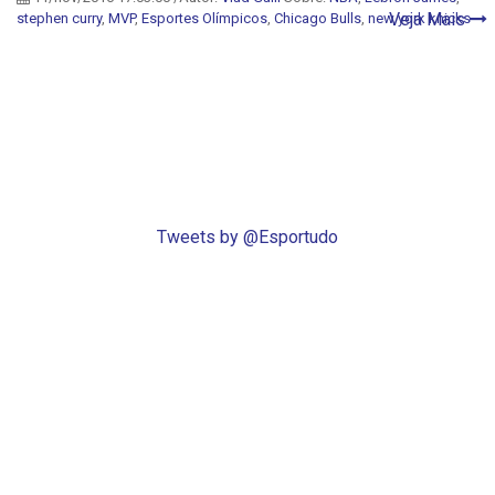
Veja Mais
stephen curry
,
MVP
,
Esportes Olímpicos
,
Chicago Bulls
,
new york knicks
Tweets by @Esportudo