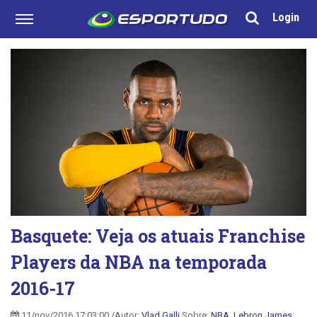
Login
Basquete: Veja os atuais Franchise
Players da NBA na temporada
2016-17
11/nov/2016 17:03:00 /Autor:
Vlad Galli
Sobre:
NBA
,
Lebron James
,