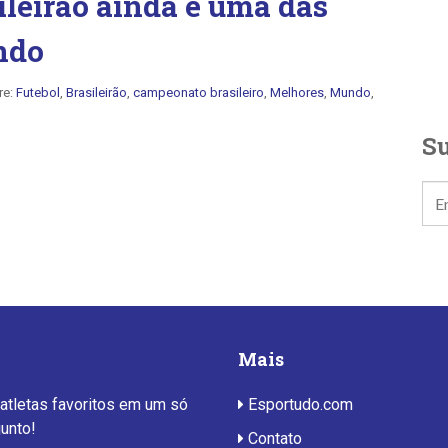
leirão ainda é uma das
ndo
re:
Futebol
,
Brasileirão
,
campeonato brasileiro
,
Melhores
,
Mundo
,
Su
Mais
 atletas favoritos em um só
Esportudo.com
junto!
Contato