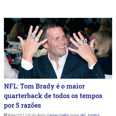
NFL: Tom Brady é o maior
quarterback de todos os tempos
por 5 razões
8/fev/2017 7:02:00 /Autor:
Fagner Coelho
Sobre:
NFL
,
Futebol