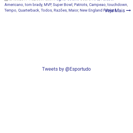
Americano
,
tom brady
,
MVP
,
Super Bowl
,
Patriots
,
Campeao
,
touchdown
,
Veja Mais
Tempo
,
Quarterback
,
Todos
,
Razões
,
Maior
,
New England Patriots
Tweets by @Esportudo