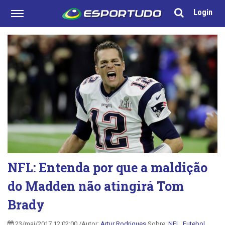
Login
NFL: Entenda por que a maldição
do Madden não atingirá Tom
Brady
23/mai/2017 12:02:00 /Autor:
Artur Rodrigues
Sobre:
NFL
,
Futebol