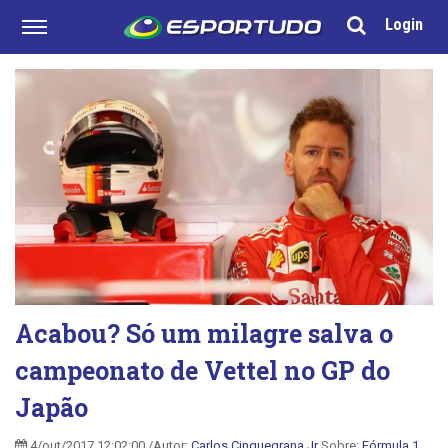
Login
Acabou? Só um milagre salva o
campeonato de Vettel no GP do
Japão
4/out/2017 12:02:00 /Autor:
Carlos Cinquegrana Jr
Sobre:
Fórmula 1
,