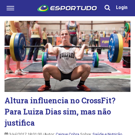
Login
Altura influencia no CrossFit?
Para Luiza Dias sim, mas não
justifica
3/jul/2017 18:01:00 /Autor:
Caique Cobra
Sobre:
Saúde e Nutrição
,