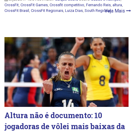
CrossFit
,
CrossFit Games
,
Crossfit competitivo
,
Fernando Reis
,
altura
,
Veja Mais
CrossFit Brasil
,
CrossFit Regionais
,
Luiza Dias
,
South Regional
Altura não é documento: 10
jogadoras de vôlei mais baixas da