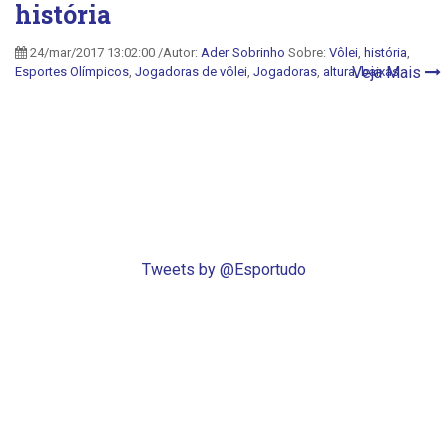
história
24/mar/2017 13:02:00 /Autor:
Ader Sobrinho
Sobre:
Vôlei
,
história
,
Veja Mais
Esportes Olímpicos
,
Jogadoras de vôlei
,
Jogadoras
,
altura
,
baixas
Tweets by @Esportudo