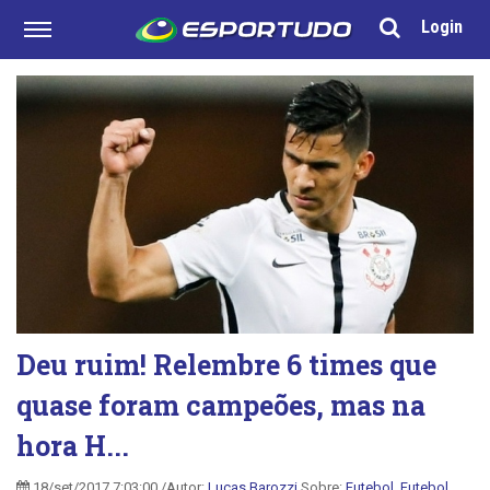
Login
Deu ruim! Relembre 6 times que
quase foram campeões, mas na
hora H...
18/set/2017 7:03:00 /Autor:
Lucas Barozzi
Sobre:
Futebol
,
Futebol