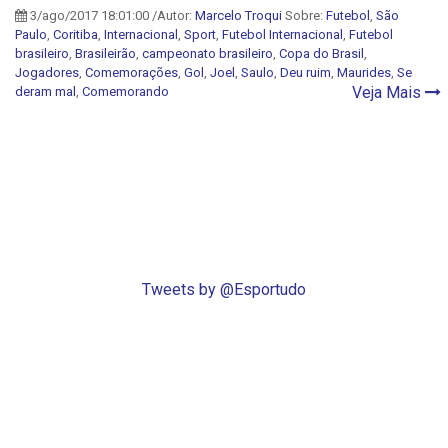
3/ago/2017 18:01:00 /Autor:
Marcelo Troqui
Sobre:
Futebol
,
São
Paulo
,
Coritiba
,
Internacional
,
Sport
,
Futebol Internacional
,
Futebol
brasileiro
,
Brasileirão
,
campeonato brasileiro
,
Copa do Brasil
,
Jogadores
,
Comemorações
,
Gol
,
Joel
,
Saulo
,
Deu ruim
,
Maurides
,
Se
Veja Mais
deram mal
,
Comemorando
Tweets by @Esportudo