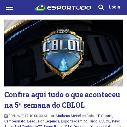
Login
Confira aqui tudo o que aconteceu
na 5ª semana do CBLOL
20/fev/2017 10:00:00 /Autor:
Matheus Meirelles
Sobre:
E-Sports
,
Campeonato
,
League of Legends
,
Esports/gaming
,
Tudo
,
CBLOL
,
Keyd
Stars
,
Red Canids
,
brTT
,
Remo Brave
,
OPK
,
Operation Kino
,
paiN Gaming
,