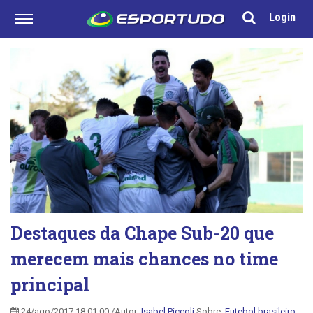
Login
Destaques da Chape Sub-20 que
merecem mais chances no time
principal
24/ago/2017 18:01:00 /Autor:
Isabel Piccoli
Sobre:
Futebol brasileiro
,