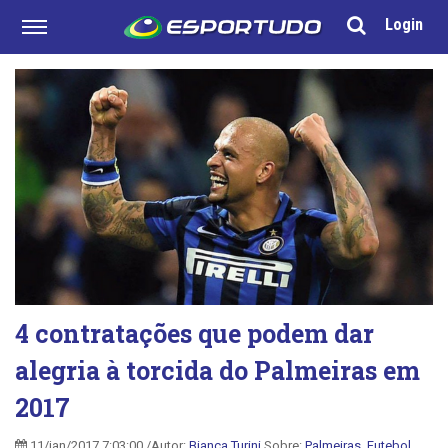
Login
4 contratações que podem dar
alegria à torcida do Palmeiras em
2017
11/jan/2017 7:03:00 /Autor:
Bianca Turini
Sobre:
Palmeiras
,
Futebol