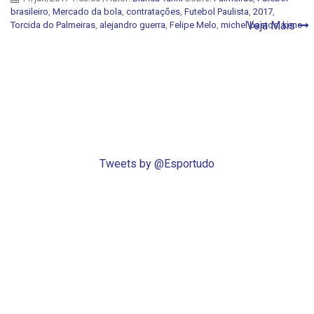
brasileiro
,
Mercado da bola
,
contratações
,
Futebol Paulista
,
2017
,
Veja Mais
Torcida do Palmeiras
,
alejandro guerra
,
Felipe Melo
,
michel bastos
,
keno
Tweets by @Esportudo