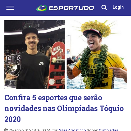
Login
Confira 5 esportes que serão
novidades nas Olimpíadas Tóquio
2020
26/ago/2016 18:03:00 /Autor:
Silas Agostinho
Sobre:
Olimpíadas
,