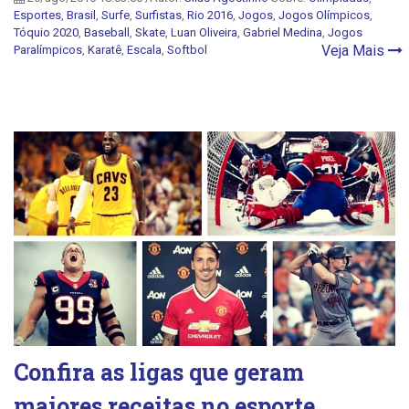
Esportes
,
Brasil
,
Surfe
,
Surfistas
,
Rio 2016
,
Jogos
,
Jogos Olímpicos
,
Tóquio 2020
,
Baseball
,
Skate
,
Luan Oliveira
,
Gabriel Medina
,
Jogos
Veja Mais
Paralímpicos
,
Karatê
,
Escala
,
Softbol
Confira as ligas que geram
maiores receitas no esporte