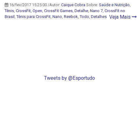
16/fev/2017 15:25:00 /Autor:
Caique Cobra
Sobre:
Saúde e Nutrição
,
Tênis
,
CrossFit
,
Open
,
CrossFit Games
,
Detalhe
,
Nano 7
,
CrossFit no
Veja Mais
Brasil
,
Tênis para CrossFit
,
Nano
,
Reebok
,
Todo
,
Detalhes
Tweets by @Esportudo