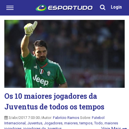
Login
Os 10 maiores jogadores da
Juventus de todos os tempos
3/abr/2017 7:03:00 /Autor:
Fabrício Ramos
Sobre:
Futebol
Internacional
,
Juventus
,
Jogadores
,
maiores
,
tempos
,
Todo
,
maiores
Veja Mais
jogadores
,
jogadores da Juventus