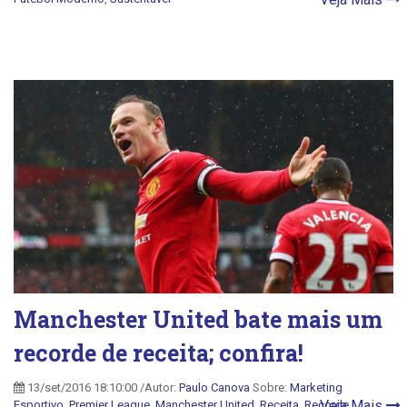
Manchester United bate mais um
recorde de receita; confira!
13/set/2016 18:10:00 /Autor:
Paulo Canova
Sobre:
Marketing
Veja Mais
Esportivo
,
Premier League
,
Manchester United
,
Receita
,
Recorde