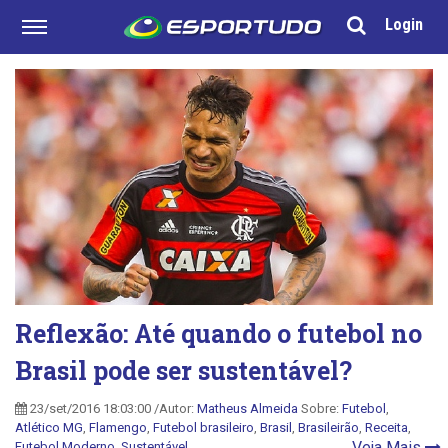
Login
Reflexão: Até quando o futebol no
Brasil pode ser sustentável?
23/set/2016 18:03:00 /Autor:
Matheus Almeida
Sobre:
Futebol
,
Atlético MG
,
Flamengo
,
Futebol brasileiro
,
Brasil
,
Brasileirão
,
Receita
,
Veja Mais
Futebol Moderno
,
Sustentável