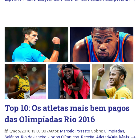
Top 10: Os atletas mais bem pagos
das Olimpíadas Rio 2016
5/ago/2016 13:03:00 /Autor:
Marcelo Possato
Sobre:
Olimpíadas
,
Veja Mais
Salários
,
Rio de Janeiro
,
Jogos Olímpicos
,
Receita
,
Atletas