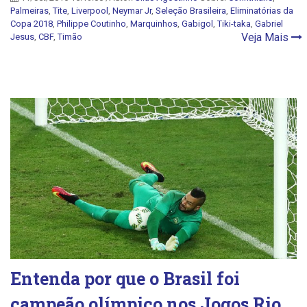
Palmeiras
,
Tite
,
Liverpool
,
Neymar Jr
,
Seleção Brasileira
,
Eliminatórias da
Copa 2018
,
Philippe Coutinho
,
Marquinhos
,
Gabigol
,
Tiki-taka
,
Gabriel
Veja Mais
Jesus
,
CBF
,
Timão
Entenda por que o Brasil foi
campeão olímpico nos Jogos Rio