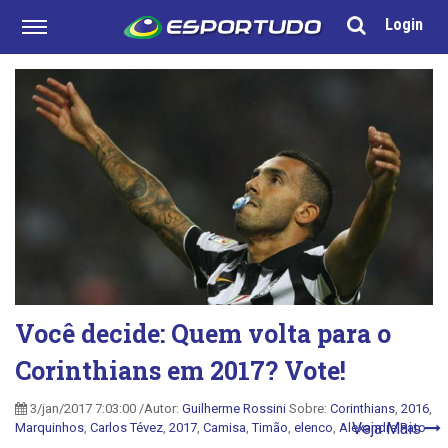
Login
Você decide: Quem volta para o
Corinthians em 2017? Vote!
3/jan/2017 7:03:00 /Autor:
Guilherme Rossini
Sobre:
Corinthians
,
2016
,
Veja Mais
Marquinhos
,
Carlos Tévez
,
2017
,
Camisa
,
Timão
,
elenco
,
Alexandre Pato