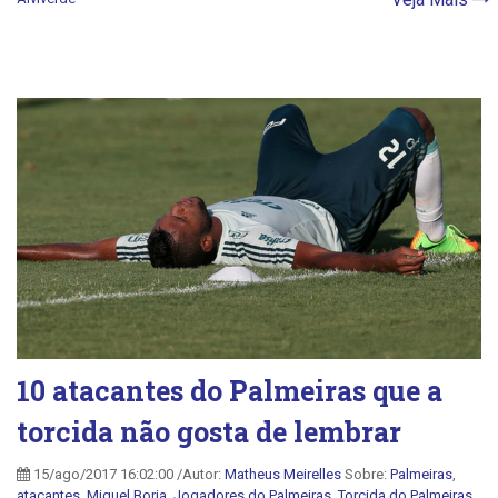
10 atacantes do Palmeiras que a
torcida não gosta de lembrar
15/ago/2017 16:02:00 /Autor:
Matheus Meirelles
Sobre:
Palmeiras
,
atacantes
,
Miguel Borja
,
Jogadores do Palmeiras
,
Torcida do Palmeiras
,