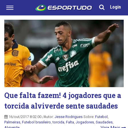
Login
Que falta fazem! 4 jogadores que a
torcida alviverde sente saudades
16/out/2017 8:02:00 /Autor:
Jesse Rodrigues
Sobre:
Futebol
,
Palmeiras
,
Futebol brasileiro
,
torcida
,
Falta
,
Jogadores
,
Saudades
,
Veja Mais
Alviverde