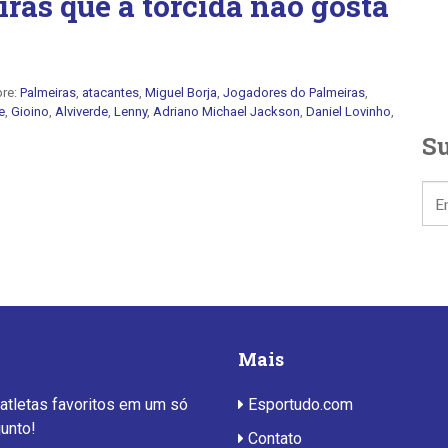
iras que a torcida não gosta
re:
Palmeiras
,
atacantes
,
Miguel Borja
,
Jogadores do Palmeiras
,
e
,
Gioino
,
Alviverde
,
Lenny
,
Adriano Michael Jackson
,
Daniel Lovinho
,
Su
Mais
 atletas favoritos em um só
Esportudo.com
junto!
Contato