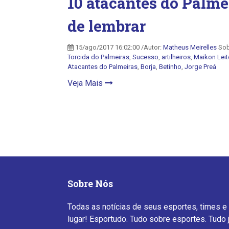
10 atacantes do Palme
de lembrar
15/ago/2017 16:02:00 /Autor:
Matheus Meirelles
Sob
Torcida do Palmeiras
,
Sucesso
,
artilheiros
,
Maikon Leit
Atacantes do Palmeiras
,
Borja
,
Betinho
,
Jorge Preá
Veja Mais
Sobre Nós
Todas as notícias de seus esportes, times e
lugar! Esportudo. Tudo sobre esportes. Tudo 