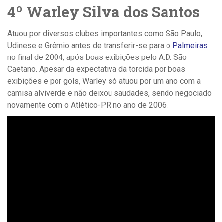
4º Warley Silva dos Santos
Atuou por diversos clubes importantes como São Paulo,
Udinese e Grêmio antes de transferir-se para o
Palmeiras
no final de 2004, após boas exibições pelo A.D. São
Caetano. Apesar da expectativa da torcida por boas
exibições e por gols, Warley só atuou por um ano com a
camisa alviverde e não deixou saudades, sendo negociado
novamente com o Atlético-PR no ano de 2006.