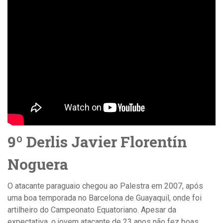
9º Derlis Javier Florentín
Noguera
O atacante paraguaio chegou ao Palestra em 2007, após
uma boa temporada no Barcelona de Guayaquil, onde foi
artilheiro do Campeonato Equatoriano. Apesar da
expectativa, o jovem atacante de 23 anos não fez boas