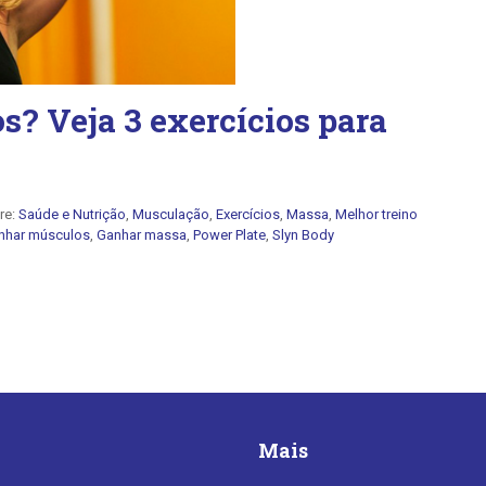
? Veja 3 exercícios para
re:
Saúde e Nutrição
,
Musculação
,
Exercícios
,
Massa
,
Melhor treino
nhar músculos
,
Ganhar massa
,
Power Plate
,
Slyn Body
Mais