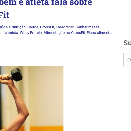
ém é atleta fala sobre
Fit
aúde e Nutrição
,
Saúde
,
CrossFit
,
Emagrecer
,
Ganhar massa
,
utricionista
,
Whey Protein
,
Alimentação no CrossFit
,
Plano alimentar
Su