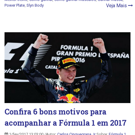
Veja Mais
Power Plate
,
Slyn Body
Confira 6 bons motivos para
acompanhar a Fórmula 1 em 2017
1/fev/2017 13:03:00 /Autor:
Carlos Cinquegrana Jr
Sobre:
Fórmula 1
,