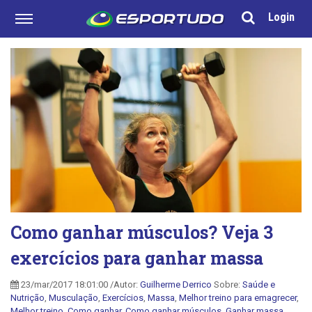
Login
Como ganhar músculos? Veja 3
exercícios para ganhar massa
23/mar/2017 18:01:00 /Autor:
Guilherme Derrico
Sobre:
Saúde e
Nutrição
,
Musculação
,
Exercícios
,
Massa
,
Melhor treino para emagrecer
,
Melhor treino
,
Como ganhar
,
Como ganhar músculos
,
Ganhar massa
,