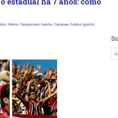
o estadual há 7 anos: como
ebol
,
Grêmio
,
Campeonato Gaúcho
,
Campeao
,
Futebol gaúcho
,
Su