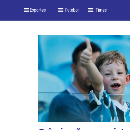
_ Esportes
-- _ Futebol
___ Times