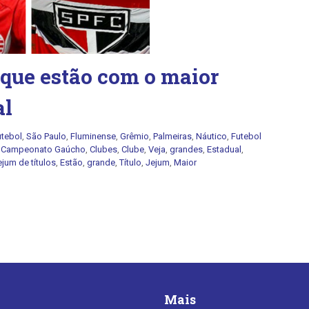
 que estão com o maior
al
utebol
,
São Paulo
,
Fluminense
,
Grêmio
,
Palmeiras
,
Náutico
,
Futebol
,
Campeonato Gaúcho
,
Clubes
,
Clube
,
Veja
,
grandes
,
Estadual
,
ejum de títulos
,
Estão
,
grande
,
Título
,
Jejum
,
Maior
Mais