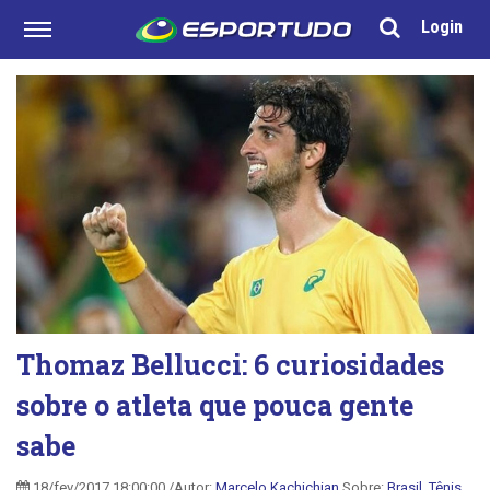
Login
Thomaz Bellucci: 6 curiosidades
sobre o atleta que pouca gente
sabe
18/fev/2017 18:00:00 /Autor:
Marcelo Kachichian
Sobre:
Brasil
,
Tênis
,