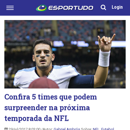
Login
Confira 5 times que podem
surpreender na próxima
temporada da NFL
29/jul/2017 8:03:00 /Autor:
Gabriel Ambrós
Sobre:
NFL
,
Futebol