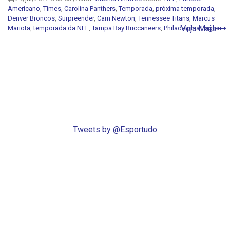
Americano
,
Times
,
Carolina Panthers
,
Temporada
,
próxima temporada
,
Denver Broncos
,
Surpreender
,
Cam Newton
,
Tennessee Titans
,
Marcus
Veja Mais
Mariota
,
temporada da NFL
,
Tampa Bay Buccaneers
,
Philadelphia Eagles
Tweets by @Esportudo