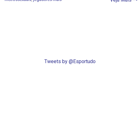
Tweets by @Esportudo