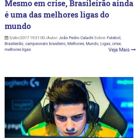
Mesmo em crise, Brasileirão ainda
é uma das melhores ligas do
mundo
5/abr/2017 19:31:00 /Autor:
João Pedro Calachi
Sobre:
Futebol
,
Brasileirão
,
campeonato brasileiro
,
Melhores
,
Mundo
,
Ligas
,
crise
,
Veja Mais
melhores ligas