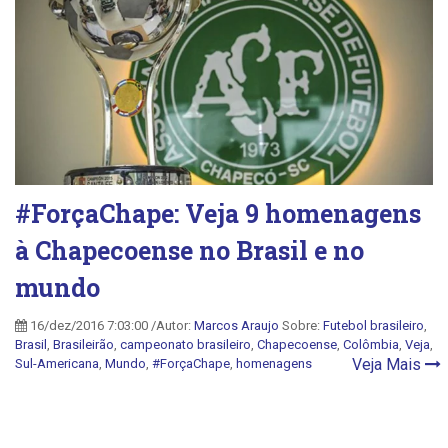
#ForçaChape: Veja 9 homenagens
à Chapecoense no Brasil e no
mundo
16/dez/2016 7:03:00 /Autor:
Marcos Araujo
Sobre:
Futebol brasileiro
,
Brasil
,
Brasileirão
,
campeonato brasileiro
,
Chapecoense
,
Colômbia
,
Veja
,
Veja Mais
Sul-Americana
,
Mundo
,
#ForçaChape
,
homenagens