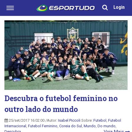
Login
Descubra o futebol feminino no
outro lado do mundo
25/set/2017 16:02:00 /Autor:
Isabel Piccoli
Sobre:
Futebol
,
Futebol
Internacional
,
Futebol Feminino
,
Coreia do Sul
,
Mundo
,
Do mundo
,
Veja Mais
Descubra