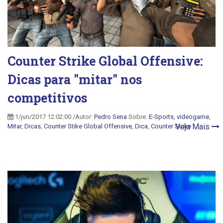
Counter Strike Global Offensive:
Dicas para "mitar" nos
competitivos
1/jun/2017 12:02:00 /Autor:
Pedro Sena
Sobre:
E-Sports
,
videogame
,
Veja Mais
Mitar
,
Dicas
,
Counter Stike Global Offensive
,
Dica
,
Counter Strike