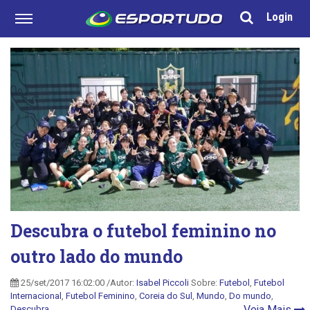
Login
Descubra o futebol feminino no
outro lado do mundo
25/set/2017 16:02:00 /Autor:
Isabel Piccoli
Sobre:
Futebol
,
Futebol
Internacional
,
Futebol Feminino
,
Coreia do Sul
,
Mundo
,
Do mundo
,
Veja Mais
Descubra