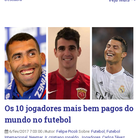
Os 10 jogadores mais bem pagos do
mundo no futebol
6/fev/2017 7:03:00 /Autor:
Felipe Picoli
Sobre:
Futebol
,
Futebol
Internacional
,
Neymar Jr
,
cristiano ronaldo
,
Jogadores
,
Carlos Tévez
,