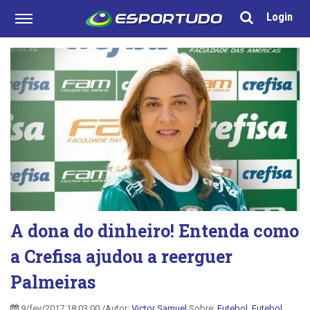
Login
A dona do dinheiro! Entenda como
a Crefisa ajudou a reerguer
Palmeiras
9/fev/2017 18:03:00 /Autor:
Victor Samuel
Sobre:
Futebol
,
Futebol