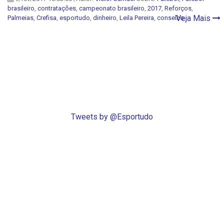
brasileiro
,
contratações
,
campeonato brasileiro
,
2017
,
Reforços
,
Veja Mais
Palmeias
,
Crefisa
,
esportudo
,
dinheiro
,
Leila Pereira
,
conselho
Tweets by @Esportudo