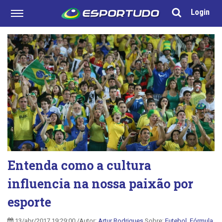
Login
Entenda como a cultura
influencia na nossa paixão por
esporte
13/abr/2017 19:29:00 /Autor:
Artur Rodrigues
Sobre:
Futebol
,
Fórmula