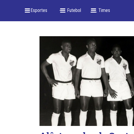
_ Esportes
-- _ Futebol
___ Times