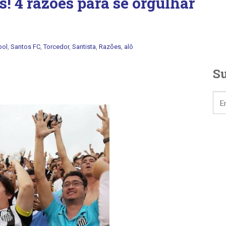
s! 4 razões para se orgulhar
bol
,
Santos FC
,
Torcedor
,
Santista
,
Razões
,
alô
Su