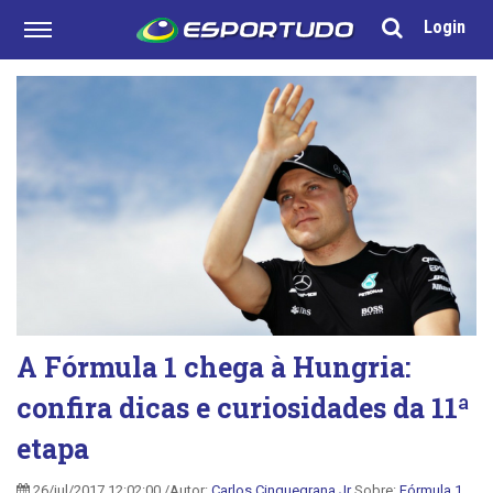
Login
A Fórmula 1 chega à Hungria:
confira dicas e curiosidades da 11ª
etapa
26/jul/2017 12:02:00 /Autor:
Carlos Cinquegrana Jr
Sobre:
Fórmula 1
,