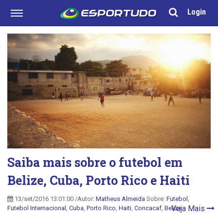
Login
Saiba mais sobre o futebol em
Belize, Cuba, Porto Rico e Haiti
13/set/2016 13:01:00 /Autor:
Matheus Almeida
Sobre:
Futebol
,
Veja Mais
Futebol Internacional
,
Cuba
,
Porto Rico
,
Haiti
,
Concacaf
,
Belize