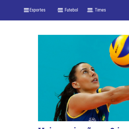
_ Esportes
-- _ Futebol
___ Times