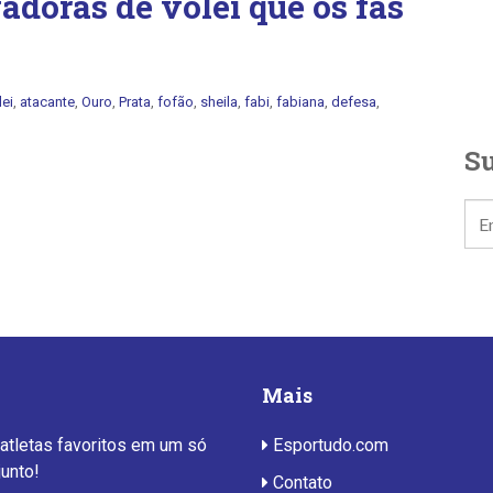
gadoras de vôlei que os fãs
lei
,
atacante
,
Ouro
,
Prata
,
fofão
,
sheila
,
fabi
,
fabiana
,
defesa
,
Su
Mais
 atletas favoritos em um só
Esportudo.com
junto!
Contato