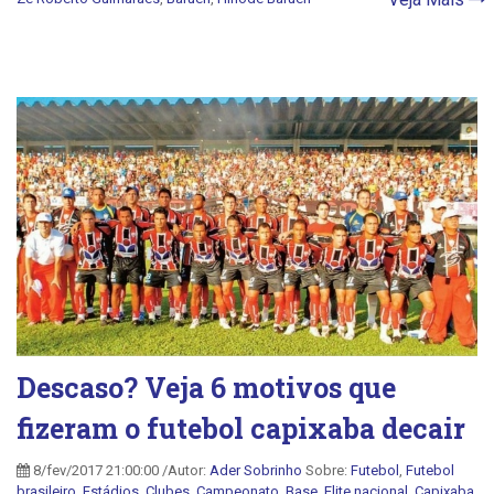
Descaso? Veja 6 motivos que
fizeram o futebol capixaba decair
8/fev/2017 21:00:00 /Autor:
Ader Sobrinho
Sobre:
Futebol
,
Futebol
brasileiro
,
Estádios
,
Clubes
,
Campeonato
,
Base
,
Elite nacional
,
Capixaba
,