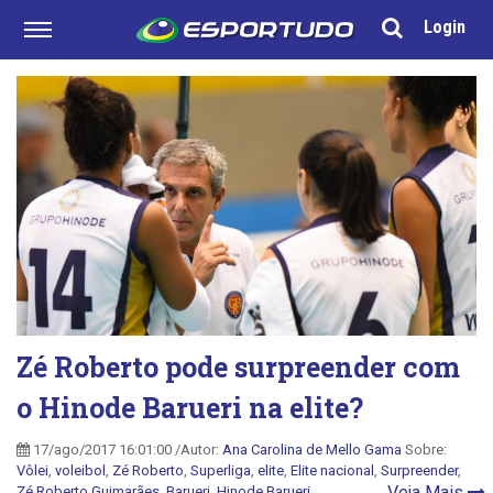
Login
Zé Roberto pode surpreender com
o Hinode Barueri na elite?
17/ago/2017 16:01:00 /Autor:
Ana Carolina de Mello Gama
Sobre:
Vôlei
,
voleibol
,
Zé Roberto
,
Superliga
,
elite
,
Elite nacional
,
Surpreender
,
Veja Mais
Zé Roberto Guimarães
,
Barueri
,
Hinode Barueri