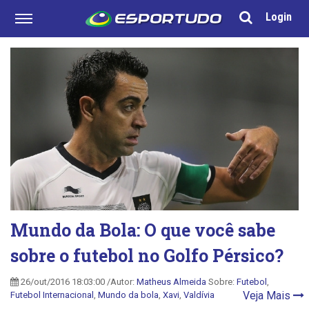
Login
Mundo da Bola: O que você sabe
sobre o futebol no Golfo Pérsico?
26/out/2016 18:03:00 /Autor:
Matheus Almeida
Sobre:
Futebol
,
Veja Mais
Futebol Internacional
,
Mundo da bola
,
Xavi
,
Valdívia