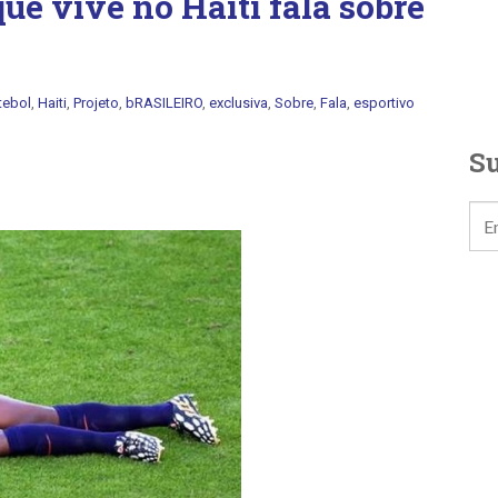
que vive no Haiti fala sobre
tebol
,
Haiti
,
Projeto
,
bRASILEIRO
,
exclusiva
,
Sobre
,
Fala
,
esportivo
Su