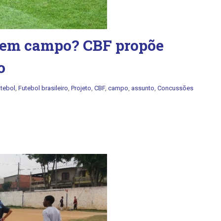
s em campo? CBF propõe
o
tebol
,
Futebol brasileiro
,
Projeto
,
CBF
,
campo
,
assunto
,
Concussões