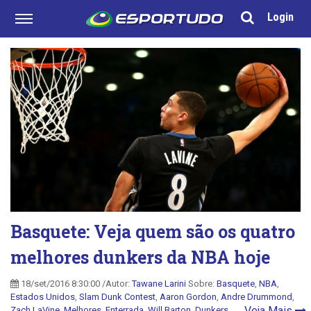
Login
Basquete: Veja quem são os quatro
melhores dunkers da NBA hoje
18/set/2016 8:30:00 /Autor:
Tawane Larini
Sobre:
Basquete
,
NBA
,
Estados Unidos
,
Slam Dunk Contest
,
Aaron Gordon
,
Andre Drummond
,
Veja Mais
Zach LaVine
,
Melhores
,
Enterrada
,
Will Barton
,
Dunkers